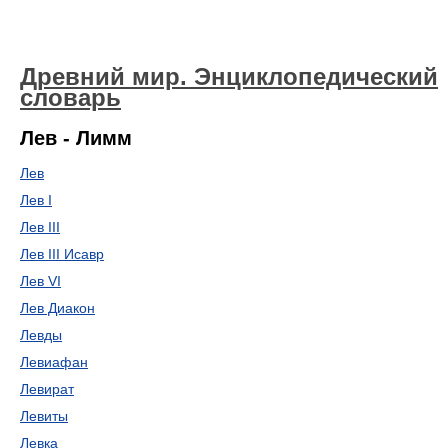
Древний мир. Энциклопедический
словарь
Лев - Лимм
Лев
Лев I
Лев III
Лев III Исавр
Лев VI
Лев Диакон
Левды
Левиафан
Левират
Левиты
Левка