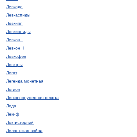
Левкада
Левкаспиды
Левкипп
Левкиппиды
Левкон I
Левкон II
Левкофея
Левктры
Легат
Легенда монетная
Легион
Легковооруженная пехота
Леда
Лекиф
Лектистерний
Лелантская война