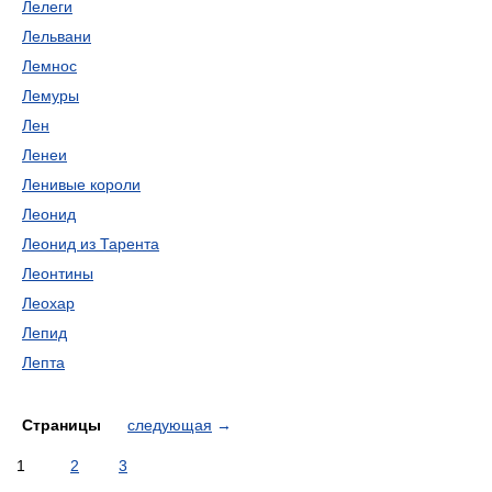
Лелеги
Лельвани
Лемнос
Лемуры
Лен
Ленеи
Ленивые короли
Леонид
Леонид из Тарента
Леонтины
Леохар
Лепид
Лепта
Страницы
следующая
→
1
2
3